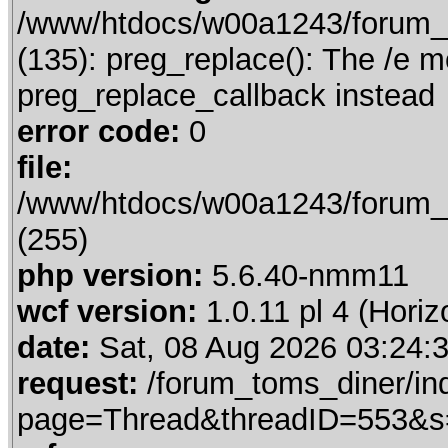
/www/htdocs/w00a1243/forum_t
(135): preg_replace(): The /e m
preg_replace_callback instead
error code:
0
file:
/www/htdocs/w00a1243/forum_t
(255)
php version:
5.6.40-nmm11
wcf version:
1.0.11 pl 4 (Horiz
date:
Sat, 08 Aug 2026 03:24:
request:
/forum_toms_diner/in
page=Thread&threadID=553&s