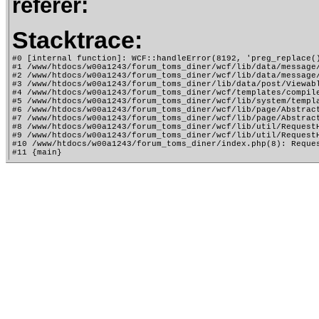
referer:
Stacktrace:
#0 [internal function]: WCF::handleError(8192, 'preg_replace()
#1 /www/htdocs/w00a1243/forum_toms_diner/wcf/lib/data/message
#2 /www/htdocs/w00a1243/forum_toms_diner/wcf/lib/data/message
#3 /www/htdocs/w00a1243/forum_toms_diner/lib/data/post/Viewab
#4 /www/htdocs/w00a1243/forum_toms_diner/wcf/templates/compile
#5 /www/htdocs/w00a1243/forum_toms_diner/wcf/lib/system/templa
#6 /www/htdocs/w00a1243/forum_toms_diner/wcf/lib/page/Abstract
#7 /www/htdocs/w00a1243/forum_toms_diner/wcf/lib/page/Abstract
#8 /www/htdocs/w00a1243/forum_toms_diner/wcf/lib/util/RequestH
#9 /www/htdocs/w00a1243/forum_toms_diner/wcf/lib/util/RequestH
#10 /www/htdocs/w00a1243/forum_toms_diner/index.php(8): Reques
#11 {main}