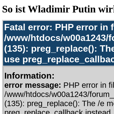
So ist Wladimir Putin wir
Fatal error: PHP error in f
/www/htdocs/w00a1243/f
(135): preg_replace(): Th
use preg_replace_callbac
Information:
error message:
PHP error in fi
/www/htdocs/w00a1243/forum_t
(135): preg_replace(): The /e m
preg_replace_callback instead