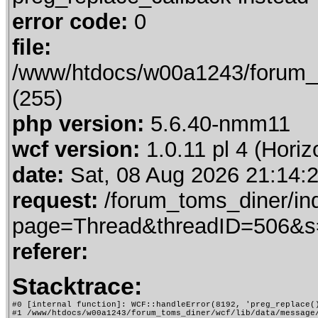
error code:
0
file:
/www/htdocs/w00a1243/forum_t
(255)
php version:
5.6.40-nmm11
wcf version:
1.0.11 pl 4 (Horiz
date:
Sat, 08 Aug 2026 21:14:
request:
/forum_toms_diner/in
page=Thread&threadID=506&
referer:
Stacktrace:
#0 [internal function]: WCF::handleError(8192, 'preg_replace()
#1 /www/htdocs/w00a1243/forum_toms_diner/wcf/lib/data/message