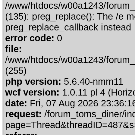
/www/htdocs/w00a1243/forum_t
(135): preg_replace(): The /e m
preg_replace_callback instead
error code:
0
file:
/www/htdocs/w00a1243/forum_t
(255)
php version:
5.6.40-nmm11
wcf version:
1.0.11 pl 4 (Horiz
date:
Fri, 07 Aug 2026 23:36:1
request:
/forum_toms_diner/in
page=Thread&threadID=487&s