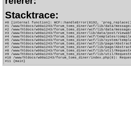
referer:
Stacktrace:
#0 [internal function]: WCF::handleError(8192, 'preg_replace()
#1 /www/htdocs/w00a1243/forum_toms_diner/wcf/lib/data/message
#2 /www/htdocs/w00a1243/forum_toms_diner/wcf/lib/data/message
#3 /www/htdocs/w00a1243/forum_toms_diner/lib/data/post/Viewab
#4 /www/htdocs/w00a1243/forum_toms_diner/wcf/templates/compile
#5 /www/htdocs/w00a1243/forum_toms_diner/wcf/lib/system/templa
#6 /www/htdocs/w00a1243/forum_toms_diner/wcf/lib/page/Abstract
#7 /www/htdocs/w00a1243/forum_toms_diner/wcf/lib/page/Abstract
#8 /www/htdocs/w00a1243/forum_toms_diner/wcf/lib/util/RequestH
#9 /www/htdocs/w00a1243/forum_toms_diner/wcf/lib/util/RequestH
#10 /www/htdocs/w00a1243/forum_toms_diner/index.php(8): Reques
#11 {main}