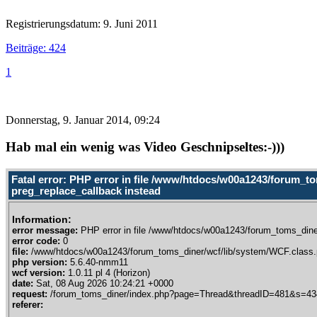
Registrierungsdatum: 9. Juni 2011
Beiträge: 424
1
Donnerstag, 9. Januar 2014, 09:24
Hab mal ein wenig was Video Geschnipseltes:-)))
Fatal error: PHP error in file /www/htdocs/w00a1243/forum_to
preg_replace_callback instead
Information:
error message:
PHP error in file /www/htdocs/w00a1243/forum_toms_diner
error code:
0
file:
/www/htdocs/w00a1243/forum_toms_diner/wcf/lib/system/WCF.class.
php version:
5.6.40-nmm11
wcf version:
1.0.11 pl 4 (Horizon)
date:
Sat, 08 Aug 2026 10:24:21 +0000
request:
/forum_toms_diner/index.php?page=Thread&threadID=481&s=4
referer: