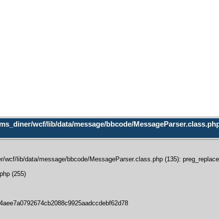
ms_diner/wcf/lib/data/message/bbcode/MessageParser.class.php (
/wcf/lib/data/message/bbcode/MessageParser.class.php (135): preg_replace():
php (255)
34aee7a0792674cb2088c9925aadccdebf62d78