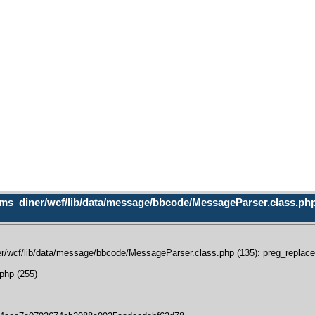
ms_diner/wcf/lib/data/message/bbcode/MessageParser.class.php (
/wcf/lib/data/message/bbcode/MessageParser.class.php (135): preg_replace():
php (255)