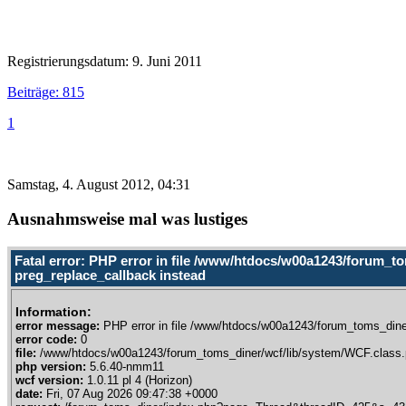
Registrierungsdatum: 9. Juni 2011
Beiträge: 815
1
Samstag, 4. August 2012, 04:31
Ausnahmsweise mal was lustiges
Fatal error: PHP error in file /www/htdocs/w00a1243/forum_to
preg_replace_callback instead
Information:
error message:
PHP error in file /www/htdocs/w00a1243/forum_toms_diner
error code:
0
file:
/www/htdocs/w00a1243/forum_toms_diner/wcf/lib/system/WCF.class.
php version:
5.6.40-nmm11
wcf version:
1.0.11 pl 4 (Horizon)
date:
Fri, 07 Aug 2026 09:47:38 +0000