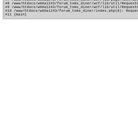
#8 /www/htdocs/w00a1243/forum_toms_diner/wcf/lib/util/RequestH
#9 /www/htdocs/w00a1243/forum_toms_diner/wcf/lib/util/RequestH
#10 /www/htdocs/w00a1243/forum_toms_diner/index.php(8): Reques
#11 {main}