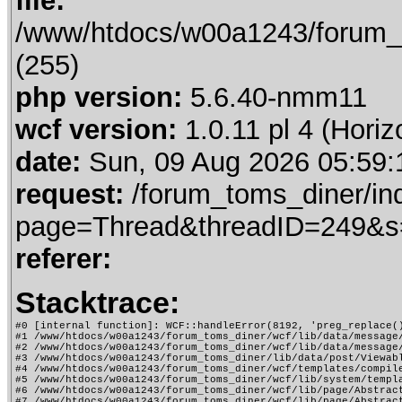
file:
/www/htdocs/w00a1243/forum_t
(255)
php version:
5.6.40-nmm11
wcf version:
1.0.11 pl 4 (Horiz
date:
Sun, 09 Aug 2026 05:59:
request:
/forum_toms_diner/in
page=Thread&threadID=249&s
referer:
Stacktrace:
#0 [internal function]: WCF::handleError(8192, 'preg_replace()
#1 /www/htdocs/w00a1243/forum_toms_diner/wcf/lib/data/message
#2 /www/htdocs/w00a1243/forum_toms_diner/wcf/lib/data/message
#3 /www/htdocs/w00a1243/forum_toms_diner/lib/data/post/Viewab
#4 /www/htdocs/w00a1243/forum_toms_diner/wcf/templates/compile
#5 /www/htdocs/w00a1243/forum_toms_diner/wcf/lib/system/templa
#6 /www/htdocs/w00a1243/forum_toms_diner/wcf/lib/page/Abstract
#7 /www/htdocs/w00a1243/forum_toms_diner/wcf/lib/page/Abstract