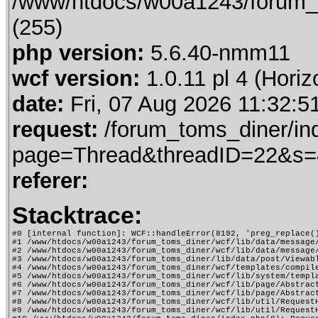
/www/htdocs/w00a1243/forum_t
(255)
php version:
5.6.40-nmm11
wcf version:
1.0.11 pl 4 (Horiz
date:
Fri, 07 Aug 2026 11:32:5
request:
/forum_toms_diner/in
page=Thread&threadID=22&s
referer:
Stacktrace:
#0 [internal function]: WCF::handleError(8192, 'preg_replace()
#1 /www/htdocs/w00a1243/forum_toms_diner/wcf/lib/data/message
#2 /www/htdocs/w00a1243/forum_toms_diner/wcf/lib/data/message
#3 /www/htdocs/w00a1243/forum_toms_diner/lib/data/post/Viewab
#4 /www/htdocs/w00a1243/forum_toms_diner/wcf/templates/compile
#5 /www/htdocs/w00a1243/forum_toms_diner/wcf/lib/system/templa
#6 /www/htdocs/w00a1243/forum_toms_diner/wcf/lib/page/Abstract
#7 /www/htdocs/w00a1243/forum_toms_diner/wcf/lib/page/Abstract
#8 /www/htdocs/w00a1243/forum_toms_diner/wcf/lib/util/RequestH
#9 /www/htdocs/w00a1243/forum_toms_diner/wcf/lib/util/RequestH