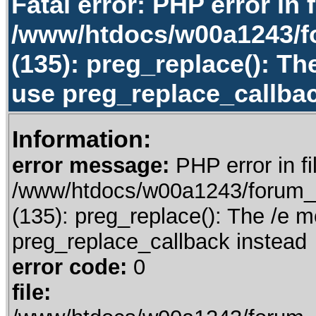
Fatal error: PHP error in f
/www/htdocs/w00a1243/f
(135): preg_replace(): Th
use preg_replace_callbac
Information:
error message:
PHP error in fi
/www/htdocs/w00a1243/forum_t
(135): preg_replace(): The /e m
preg_replace_callback instead
error code:
0
file: