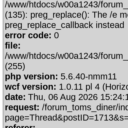
/www/htdocs/w00a1243/forum_t
(135): preg_replace(): The /e m
preg_replace_callback instead
error code:
0
file:
/www/htdocs/w00a1243/forum_t
(255)
php version:
5.6.40-nmm11
wcf version:
1.0.11 pl 4 (Horiz
date:
Thu, 06 Aug 2026 15:24:
request:
/forum_toms_diner/in
page=Thread&postID=1713&s
referer: