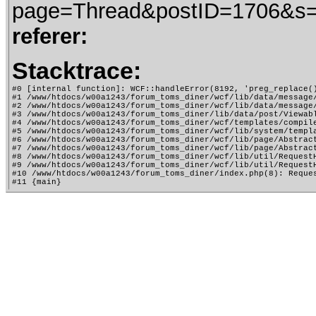
page=Thread&postID=1706&s
referer:
Stacktrace:
#0 [internal function]: WCF::handleError(8192, 'preg_replace()
#1 /www/htdocs/w00a1243/forum_toms_diner/wcf/lib/data/message
#2 /www/htdocs/w00a1243/forum_toms_diner/wcf/lib/data/message
#3 /www/htdocs/w00a1243/forum_toms_diner/lib/data/post/Viewab
#4 /www/htdocs/w00a1243/forum_toms_diner/wcf/templates/compile
#5 /www/htdocs/w00a1243/forum_toms_diner/wcf/lib/system/templa
#6 /www/htdocs/w00a1243/forum_toms_diner/wcf/lib/page/Abstract
#7 /www/htdocs/w00a1243/forum_toms_diner/wcf/lib/page/Abstract
#8 /www/htdocs/w00a1243/forum_toms_diner/wcf/lib/util/RequestH
#9 /www/htdocs/w00a1243/forum_toms_diner/wcf/lib/util/RequestH
#10 /www/htdocs/w00a1243/forum_toms_diner/index.php(8): Reques
#11 {main}