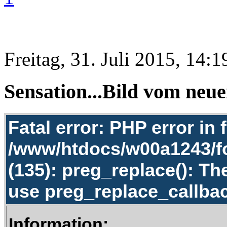
Freitag, 31. Juli 2015, 14:1
Sensation...Bild vom neu
Fatal error: PHP error in f
/www/htdocs/w00a1243/f
(135): preg_replace(): Th
use preg_replace_callbac
Information: