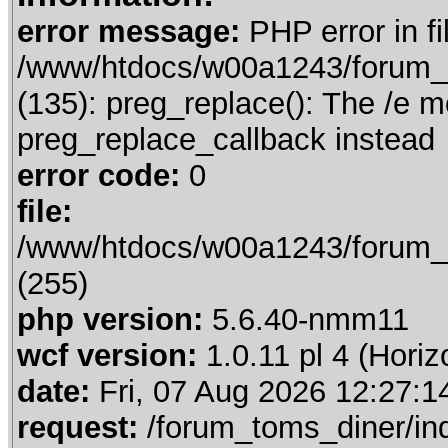
error message:
PHP error in fi
/www/htdocs/w00a1243/forum_t
(135): preg_replace(): The /e m
preg_replace_callback instead
error code:
0
file:
/www/htdocs/w00a1243/forum_t
(255)
php version:
5.6.40-nmm11
wcf version:
1.0.11 pl 4 (Horiz
date:
Fri, 07 Aug 2026 12:27:1
request:
/forum_toms_diner/in