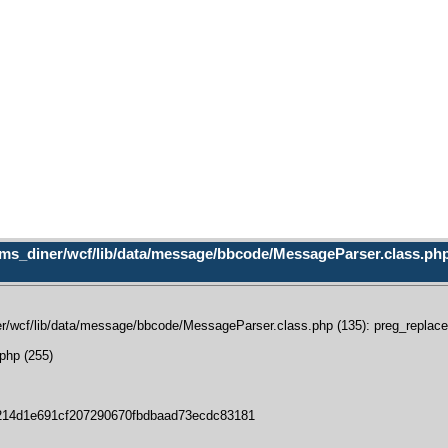
ms_diner/wcf/lib/data/message/bbcode/MessageParser.class.php (
/wcf/lib/data/message/bbcode/MessageParser.class.php (135): preg_replace():
php (255)
214d1e691cf207290670fbdbaad73ecdc83181