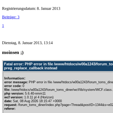
Registrierungsdatum: 8. Januar 2013
Beiträge: 3
1
Dienstag, 8. Januar 2013, 13:14
moinsen ;)
Fatal error: PHP error in file /www/htdocs/w00a1243/forum_to
preg_replace_callback instead
Information:
error message:
PHP error in file /www/htdocs/w00a1243/forum_toms_diner
error code:
0
file:
/www/htdocs/w00a1243/forum_toms_diner/wcf/lib/system/WCF.class.
php version:
5.6.40-nmm11
wcf version:
1.0.11 pl 4 (Horizon)
date:
Sat, 08 Aug 2026 18:15:47 +0000
request:
/forum_toms_diner/index.php?page=Thread&postID=1344&s=e0
referer: