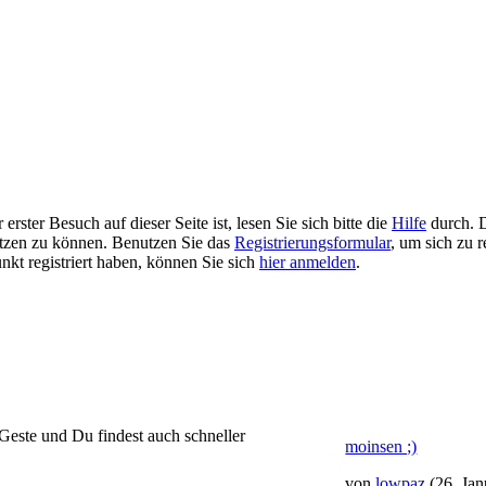
rster Besuch auf dieser Seite ist, lesen Sie sich bitte die
Hilfe
durch. D
 nutzen zu können. Benutzen Sie das
Registrierungsformular
, um sich zu r
unkt registriert haben, können Sie sich
hier anmelden
.
 Geste und Du findest auch schneller
moinsen ;)
von
lowpaz
(26. Ja