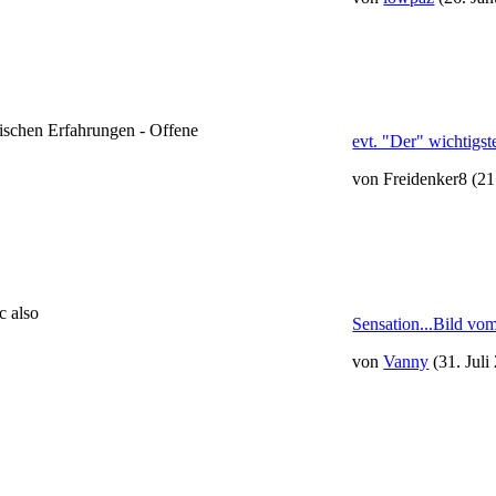
schen Erfahrungen - Offene
evt. "Der" wichtigs
von Freidenker8
(21
c also
Sensation...Bild vo
von
Vanny
(31. Juli