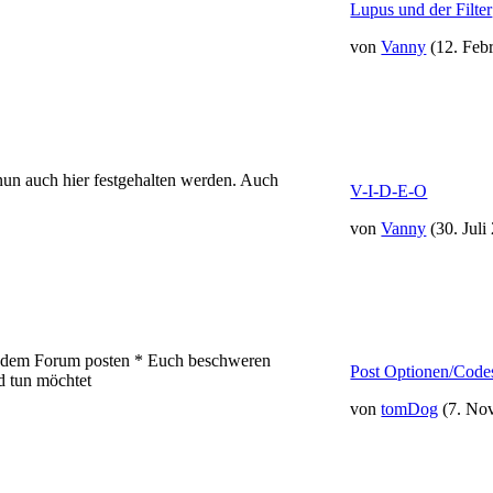
Lupus und der Filter
von
Vanny
(12. Feb
 nun auch hier festgehalten werden. Auch
V-I-D-E-O
von
Vanny
(30. Juli
t dem Forum posten * Euch beschweren
Post Optionen/Codes
d tun möchtet
von
tomDog
(7. No