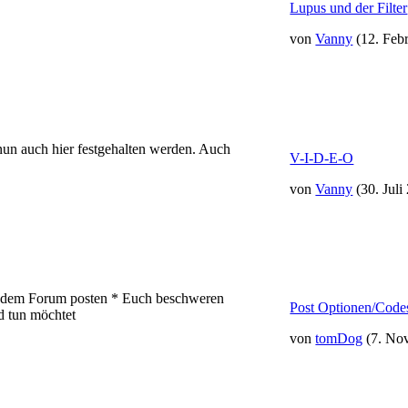
Lupus und der Filter
von
Vanny
(12. Feb
 nun auch hier festgehalten werden. Auch
V-I-D-E-O
von
Vanny
(30. Juli
t dem Forum posten * Euch beschweren
Post Optionen/Codes
d tun möchtet
von
tomDog
(7. No