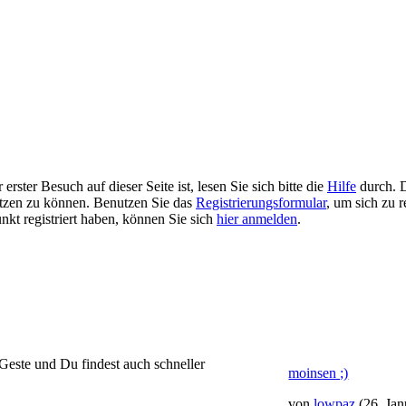
rster Besuch auf dieser Seite ist, lesen Sie sich bitte die
Hilfe
durch. D
 nutzen zu können. Benutzen Sie das
Registrierungsformular
, um sich zu r
unkt registriert haben, können Sie sich
hier anmelden
.
 Geste und Du findest auch schneller
moinsen ;)
von
lowpaz
(26. Ja