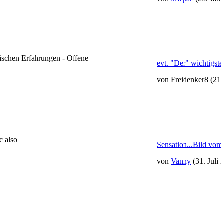
schen Erfahrungen - Offene
evt. "Der" wichtigs
von Freidenker8
(21
c also
Sensation...Bild vo
von
Vanny
(31. Juli