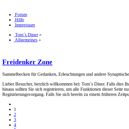
Forum
Hilfe
Impressum
Tom`s Diner
»
Allgemeines
»
Freidenker Zone
Sammelbecken für Gedanken, Erleuchtungen und andere Synaptisch
Lieber Besucher, herzlich willkommen bei: Tom`s Diner. Falls dies Ihr e
hinaus sollten Sie sich registrieren, um alle Funktionen dieser Seite
Registrierungsvorgang. Falls Sie sich bereits zu einem früheren Zeitp
1
2
3
4