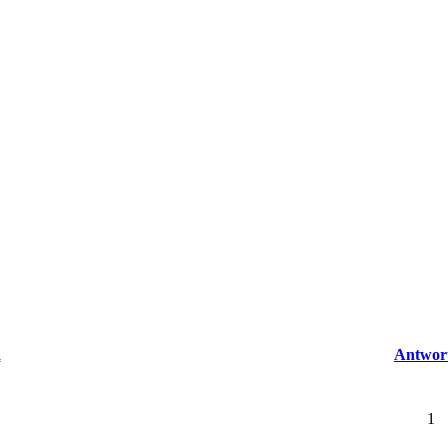
a
Antwor
1