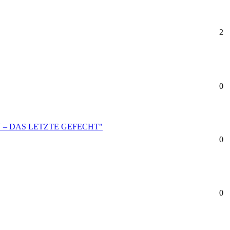
2
0
TEIN – DAS LETZTE GEFECHT"
0
0