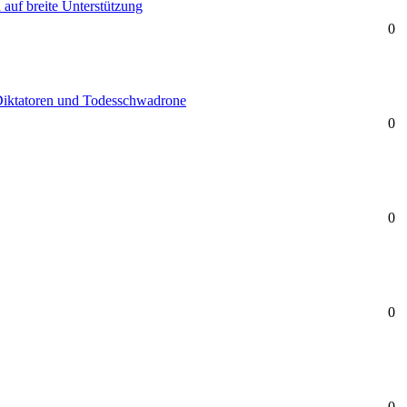
auf breite Unterstützung
0
 Diktatoren und Todesschwadrone
0
0
0
0