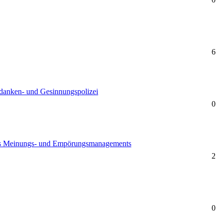
6
edanken- und Gesinnungspolizei
0
es Meinungs- und Empörungsmanagements
2
0