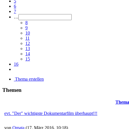
5
6
7
…
8
9
10
11
12
13
14
15
16
Thema erstellen
Themen
Them
evt. "Der" wichtigste Dokumentarfilm überhaupt!!!
von
Omata
(17. März 2016, 10:18)