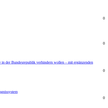
0
0
 in der Bundesrepublik verhindern wollen – mit ergänzenden
0
ngnissystem
0