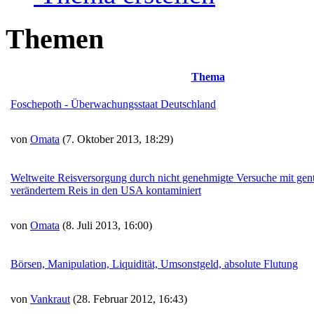
Themen
Thema
Foschepoth - Überwachungsstaat Deutschland
von
Omata
(7. Oktober 2013, 18:29)
Weltweite Reisversorgung durch nicht genehmigte Versuche mit gen
verändertem Reis in den USA kontaminiert
von
Omata
(8. Juli 2013, 16:00)
Börsen, Manipulation, Liquidität, Umsonstgeld, absolute Flutung
von
Vankraut
(28. Februar 2012, 16:43)