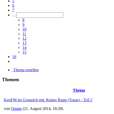
5
6
7
…
8
9
10
11
12
13
14
15
16
Thema erstellen
Themen
Thema
KenFM im Gespräch mit: Rainer Rupp (Topas) - Teil 2
von
Omata
(21. August 2014, 18:28)