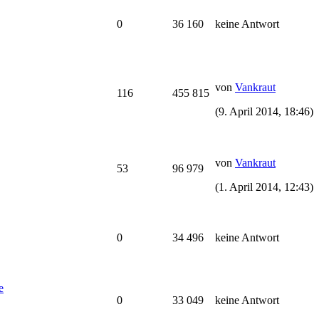
0
36 160
keine Antwort
von
Vankraut
116
455 815
(9. April 2014, 18:46)
von
Vankraut
53
96 979
(1. April 2014, 12:43)
0
34 496
keine Antwort
e
0
33 049
keine Antwort