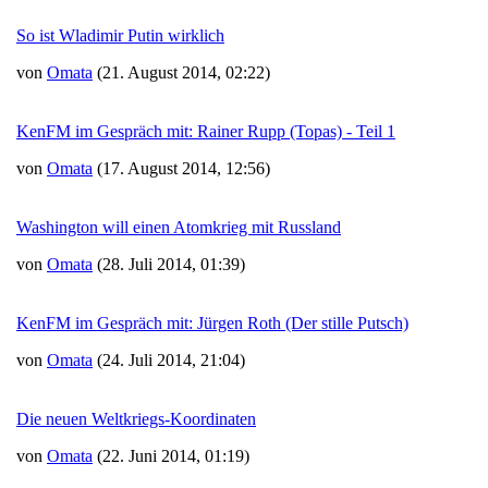
So ist Wladimir Putin wirklich
von
Omata
(21. August 2014, 02:22)
KenFM im Gespräch mit: Rainer Rupp (Topas) - Teil 1
von
Omata
(17. August 2014, 12:56)
Washington will einen Atomkrieg mit Russland
von
Omata
(28. Juli 2014, 01:39)
KenFM im Gespräch mit: Jürgen Roth (Der stille Putsch)
von
Omata
(24. Juli 2014, 21:04)
Die neuen Weltkriegs-Koordinaten
von
Omata
(22. Juni 2014, 01:19)