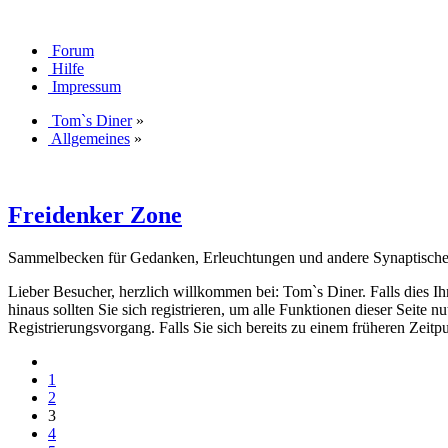
Forum
Hilfe
Impressum
Tom`s Diner
»
Allgemeines
»
Freidenker Zone
Sammelbecken für Gedanken, Erleuchtungen und andere Synaptisch
Lieber Besucher, herzlich willkommen bei: Tom`s Diner. Falls dies Ihr e
hinaus sollten Sie sich registrieren, um alle Funktionen dieser Seite
Registrierungsvorgang. Falls Sie sich bereits zu einem früheren Zeitp
1
2
3
4