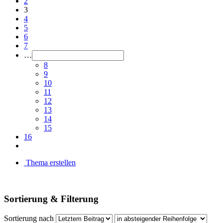
2
3
4
5
6
7
…
8
9
10
11
12
13
14
15
16
Thema erstellen
Sortierung & Filterung
Sortierung nach